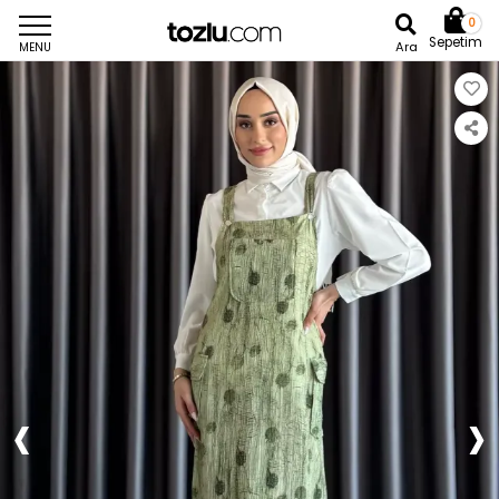
0
Sepetim
Ara
MENU