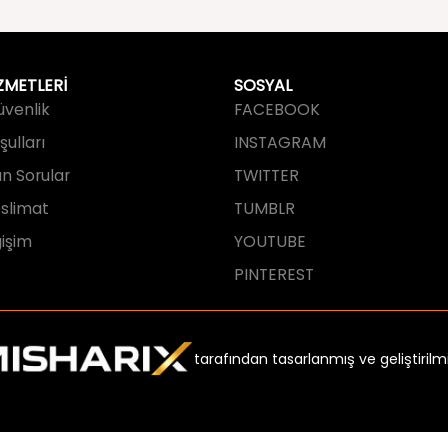
ZMETLERİ
SOSYAL
Güvenlik
FACEBOOK
ulları
INSTAGRAM
an Sorular
TWITTER
slimat
TUMBLR
işim
YOUTUBE
PINTEREST
tarafından tasarlanmış ve geliştirilmi