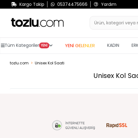
Kargo Takip
05374475666
Yardım
YENİ GELENLER
Tüm Kategoriler
KADIN
ER
YENİ
tozlu.com
Unisex Kol Saati
Unisex Kol Saa