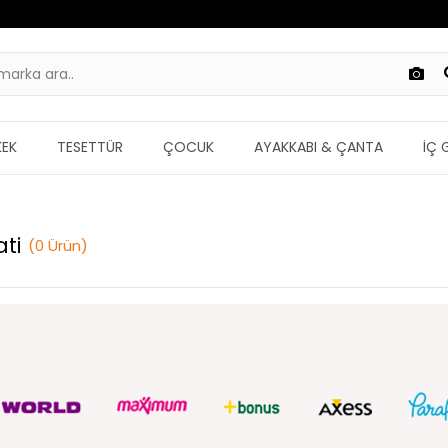
KEK
TESETTÜR
ÇOCUK
AYAKKABI & ÇANTA
İÇ 
ti
(
0
Ürün
)