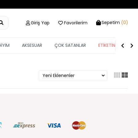
Sepetim
(0)
Giriş Yap
Favorilerim
GİYİM
AKSESUAR
ÇOK SATANLAR
ETİKETİN YARISI