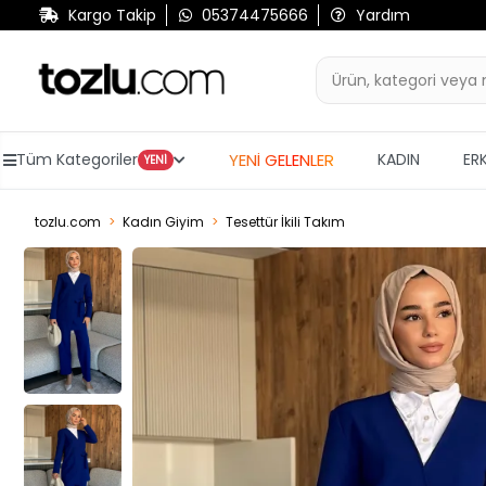
Kargo Takip
05374475666
Yardım
YENİ GELENLER
Tüm Kategoriler
KADIN
ER
YENİ
tozlu.com
Kadın Giyim
Tesettür İkili Takım