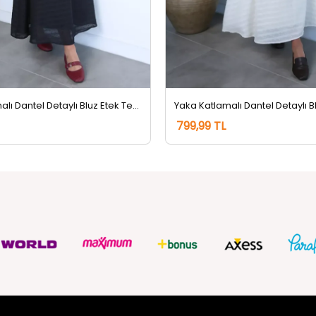
Yaka Katlamalı Dantel Detaylı Bluz Etek Tesettür İkili Takım Siyah
799,99 TL
ZMETLERİ
SOSYAL