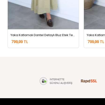
Yaka Katlamalı Dantel Detaylı Bluz Etek Tesettür İkili Takım Haki
799,99 TL
799,99 TL
tozlu.com
MÜŞTERİ Hİ