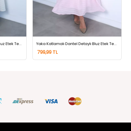
Yaka Katlamalı Dantel Detaylı Bluz Etek Tesettür İkili Takım Taş
Yaka Katlamalı Dantel Detaylı Bluz Etek Tesettür İkili Takım Pembe
799,99 TL