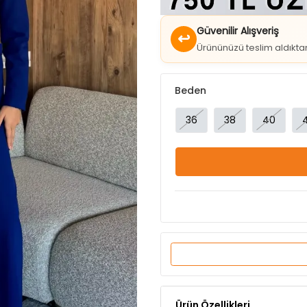
↩
Ürününüzü teslim aldıkt
Beden
36
38
40
Ürün Özellikleri