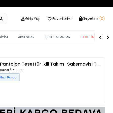
Sepetim
(0)
Giriş Yap
Favorilerim
GİYİM
AKSESUAR
ÇOK SATANLAR
ETİKETİN YARISI
antolon Tesettür İkili Takım
Saksmavisi
TZLP-00017912
mavisi / 1416989