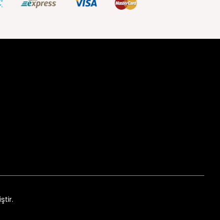
ştir.