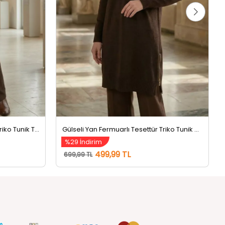
Gülseli Yan Fermuarlı Tesettür Triko Tunik Taş
Gülseli Yan Fermuarlı Tesettür Triko Tunik Kahve
%29 İndirim
499,99 TL
699,99 TL