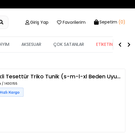
Sepetim
(0)
Giriş Yap
Favorilerim
GİYİM
AKSESUAR
ÇOK SATANLAR
ETİKETİN YARISI
Bisiklet Yaka Çift Renkli Tesettür Triko Tunik (s-m-l-xl Beden Uyumludur.)
a / 1430155