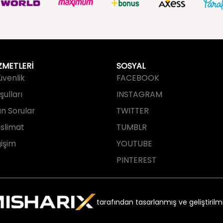
ZMETLERİ
SOSYAL
Güvenlik
FACEBOOK
ulları
INSTAGRAM
an Sorular
TWITTER
slimat
TUMBLR
işim
YOUTUBE
PINTEREST
tarafından tasarlanmış ve geliştirilmi