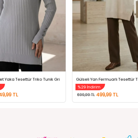
let Yaka Tesettür Triko Tunik Gri
m
%29 İndirim
49,99 TL
499,99 TL
699,99 TL