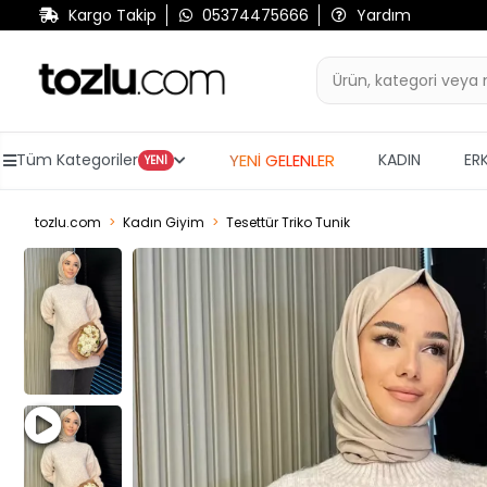
Kargo Takip
05374475666
Yardım
YENİ GELENLER
Tüm Kategoriler
KADIN
ER
YENİ
tozlu.com
Kadın Giyim
Tesettür Triko Tunik