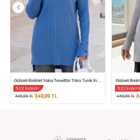
Gülseli Bisiklet Yaka Tesettür Triko Tunik İndigo
Gülseli Bisik
%22 İndirim
%22 İndiri
349,99 TL
3
449,99 TL
449,99 TL