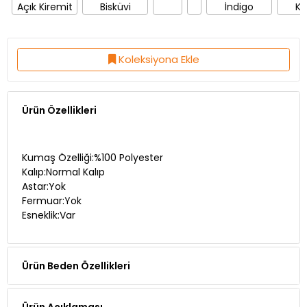
Açık Kiremit
Bisküvi
İndigo
Ka
Koleksiyona Ekle
Ürün Özellikleri
Kumaş Özelliği:%100 Polyester
Kalıp:Normal Kalıp
Astar:Yok
Fermuar:Yok
Esneklik:Var
Ürün Beden Özellikleri
Ürün Açıklaması