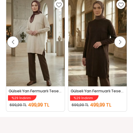
Gülseli Yan Fermuarlı Tesettür Triko Tunik Taş
Gülseli Yan Fermuarlı Tesettür Triko Tunik Kahve
%29 İndirim
%29 İndirim
499,99 TL
499,99 TL
699,99 TL
699,99 TL