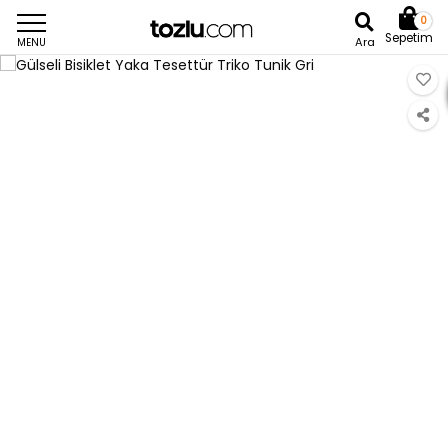
0
Sepetim
Ara
MENU