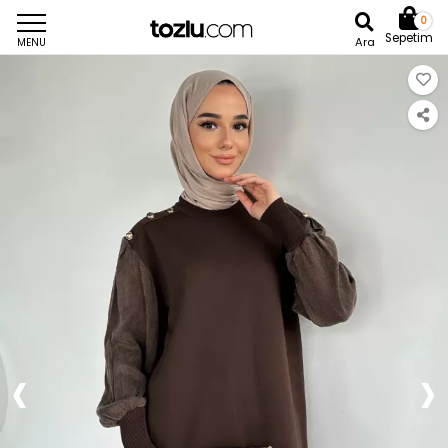
0
Sepetim
Ara
MENU