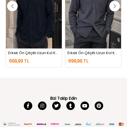
rem
Erkek Ön Çıtçıtlı Uzun Kol Kendinden Desenli Gömlek Lacivert
Erkek Ön Çıtçıtlı Uzun Kol Kendinden Desenli Gömlek Gri
699,99 TL
699,99 TL
Bizi Takip Edin