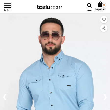
0
Sepetim
Ara
MENU