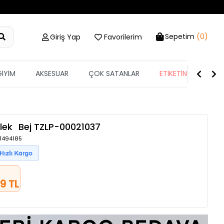
Sepetim
(0)
Giriş Yap
Favorilerim
GİYİM
AKSESUAR
ÇOK SATANLAR
ETİKETİN YARISI
lek
Bej
TZLP-00021037
 1494185
9 TL