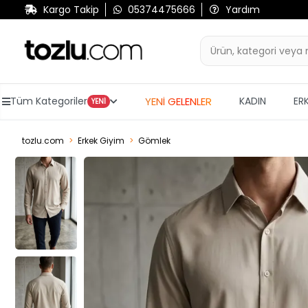
Kargo Takip
05374475666
Yardım
YENİ GELENLER
Tüm Kategoriler
KADIN
ER
YENİ
tozlu.com
Erkek Giyim
Gömlek