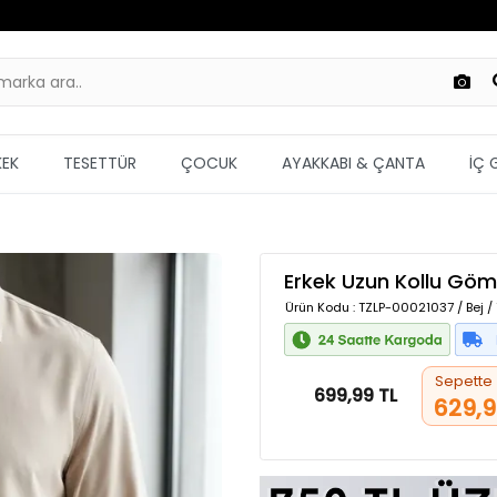
KEK
TESETTÜR
ÇOCUK
AYAKKABI & ÇANTA
İÇ 
Erkek Uzun Kollu Göm
Ürün Kodu
: TZLP-00021037 / Bej /
Sepette
699,99 TL
629,9