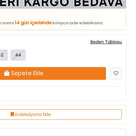
14 gün içerisinde
an sonra
kolayca iade edebilirsiniz.
Beden Tablosu
42
44
Sepete Ekle
Koleksiyona Ekle