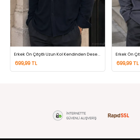
Erkek Ön Çıtçıtlı Uzun Kol Kendinden Desenli Gömlek Lacivert
699,99 TL
699,99 TL