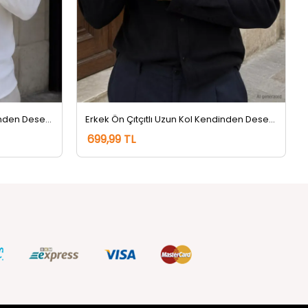
Erkek Ön Çıtçıtlı Uzun Kol Kendinden Desenli Gömlek Krem
Erkek Ön Çıtçıtlı Uzun Kol Kendinden Desenli Gömlek Siyah
699,99 TL