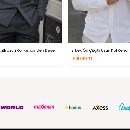
Erkek Ön Çıtçıtlı Uzun Kol Kendinden Desenli Gömlek Gri
699,99 TL