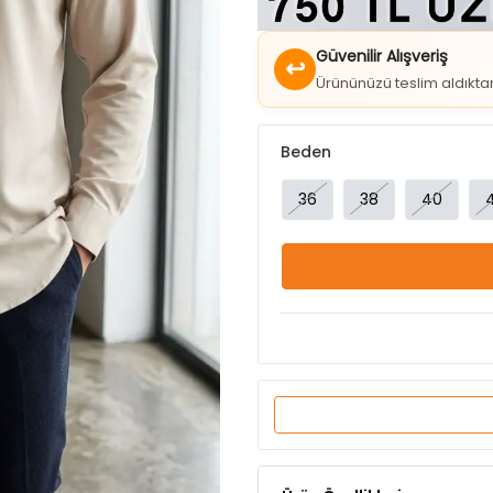
Güvenilir Alışveriş
↩
Ürününüzü teslim aldıkt
Beden
36
38
40
Ürün Özellikleri