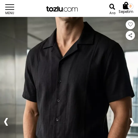
0
Sepetim
Ara
MENU