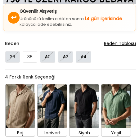
Güvenilir Alışveriş
↩
14 gün içerisinde
Ürününüzü teslim aldıktan sonra
kolayca iade edebilirsiniz.
Beden
Beden Tablosu
36
38
40
42
44
4
Farklı Renk Seçeneği
Bej
Lacivert
Siyah
Yeşil