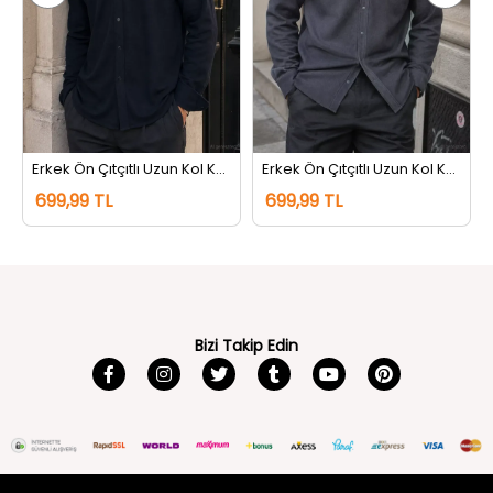
rem
Erkek Ön Çıtçıtlı Uzun Kol Kendinden Desenli Gömlek Lacivert
Erkek Ön Çıtçıtlı Uzun Kol Kendinden Desenli Gömlek Gri
699,99 TL
699,99 TL
Bizi Takip Edin