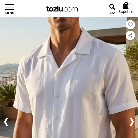
0
Sepetim
Ara
MENU