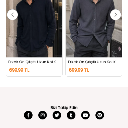
rem
Erkek Ön Çıtçıtlı Uzun Kol Kendinden Desenli Gömlek Lacivert
Erkek Ön Çıtçıtlı Uzun Kol Kendinden Desenli Gömlek Gri
699,99 TL
699,99 TL
Bizi Takip Edin