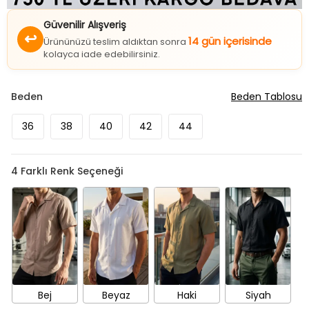
Güvenilir Alışveriş
↩
14 gün içerisinde
Ürününüzü teslim aldıktan sonra
kolayca iade edebilirsiniz.
Beden
Beden Tablosu
36
38
40
42
44
4
Farklı Renk Seçeneği
Bej
Beyaz
Haki
Siyah