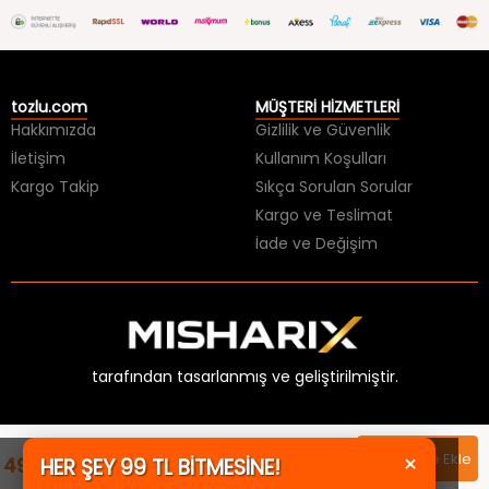
tozlu.com
MÜŞTERİ HİZMETLERİ
Hakkımızda
Gizlilik ve Güvenlik
İletişim
Kullanım Koşulları
Kargo Takip
Sıkça Sorulan Sorular
Kargo ve Teslimat
İade ve Değişim
tarafından tasarlanmış ve geliştirilmiştir.
×
Sepete Ekle
499,99 TL
HER ŞEY 99 TL BİTMESİNE!