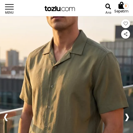
0
Sepetim
Ara
MENU