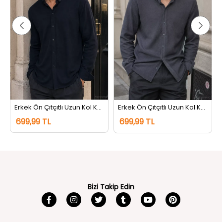
rem
Erkek Ön Çıtçıtlı Uzun Kol Kendinden Desenli Gömlek Lacivert
Erkek Ön Çıtçıtlı Uzun Kol Kendinden Desenli Gömlek Gri
699,99 TL
699,99 TL
Bizi Takip Edin