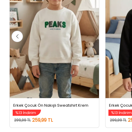
Erkek Çocuk Ön Nakışlı Sweatshirt Krem
Erkek Çocuk
%13 İndirim
%13 İndirim
259,99 TL
2
299,99 TL
299,99 TL