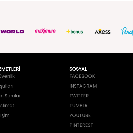
ZMETLERİ
SOSYAL
Güvenlik
FACEBOOK
ulları
INSTAGRAM
an Sorular
TWITTER
slimat
TUMBLR
işim
YOUTUBE
PINTEREST