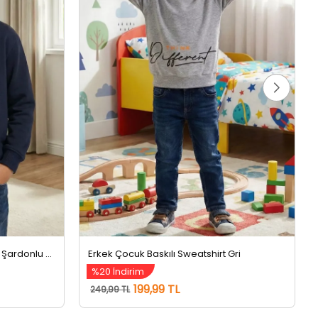
Erkek Çocuk Kapüşonlu Üç İplik Şardonlu Sweatshirt Lacivert
Erkek Çocuk Baskılı Sweatshirt Gri
%20 İndirim
199,99 TL
249,99 TL