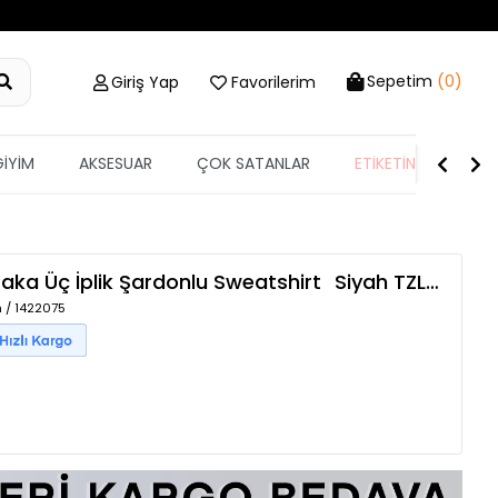
Sepetim
(0)
Giriş Yap
Favorilerim
GİYİM
AKSESUAR
ÇOK SATANLAR
ETİKETİN YARISI
Yaka Üç İplik Şardonlu Sweatshirt
Siyah
TZLP-00018120
h / 1422075