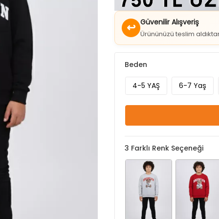
↩
Ürününüzü teslim aldıkt
Beden
4-5 YAŞ
6-7 Yaş
3
Farklı Renk Seçeneği
Gri
Kırmızı