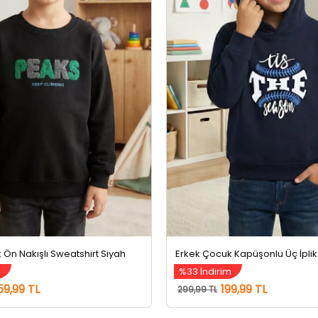
 Ön Nakışlı Sweatshirt Siyah
%33 İndirim
59,99 TL
199,99 TL
299,99 TL