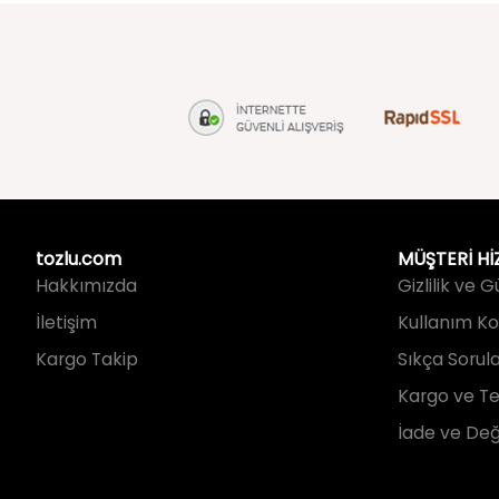
tozlu.com
MÜŞTERİ Hİ
Hakkımızda
Gizlilik ve 
İletişim
Kullanım Koş
Kargo Takip
Sıkça Sorul
Kargo ve Te
İade ve Değ