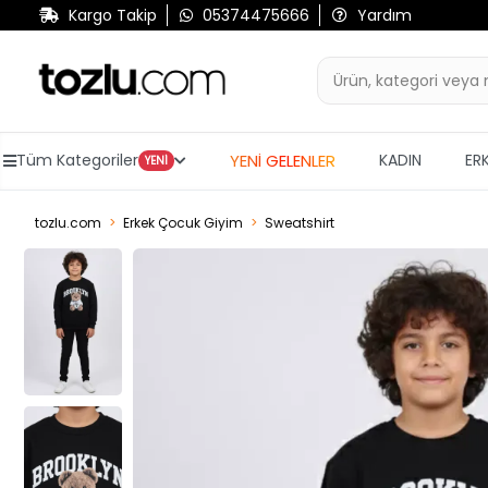
Kargo Takip
05374475666
Yardım
YENİ GELENLER
Tüm Kategoriler
KADIN
ER
YENİ
tozlu.com
Erkek Çocuk Giyim
Sweatshirt