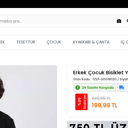
KEK
TESETTÜR
ÇOCUK
AYAKKABI & ÇANTA
İÇ 
Erkek Çocuk Bisiklet 
Ürün Kodu
: TZLP-00018120 / Siya
m
249,99 TL
%
2
0
İ
n
d
i
r
i
199,99 TL
Güvenilir Alışveriş