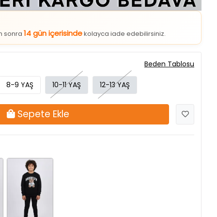
14 gün içerisinde
an sonra
kolayca iade edebilirsiniz.
Beden Tablosu
8-9 YAŞ
10-11 YAŞ
12-13 YAŞ
Sepete Ekle
Siyah