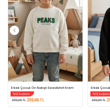
Erkek Çocuk Ön Nakışlı Sweatshirt Krem
Erkek Çocuk
%13 İndirim
%13 İndirim
259,99 TL
2
299,99 TL
299,99 TL