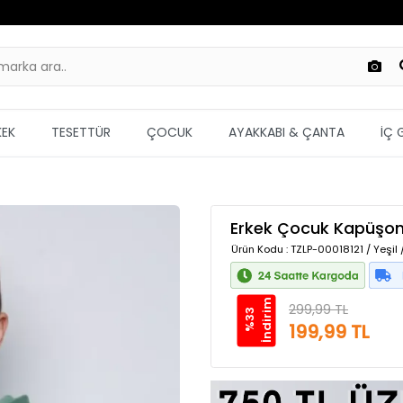
KEK
TESETTÜR
ÇOCUK
AYAKKABI & ÇANTA
İÇ 
Erkek Çocuk Kapüşonl
Ürün Kodu
: TZLP-00018121 / Yeşil 
m
299,99 TL
%
3
3
İ
n
d
i
r
i
199,99 TL