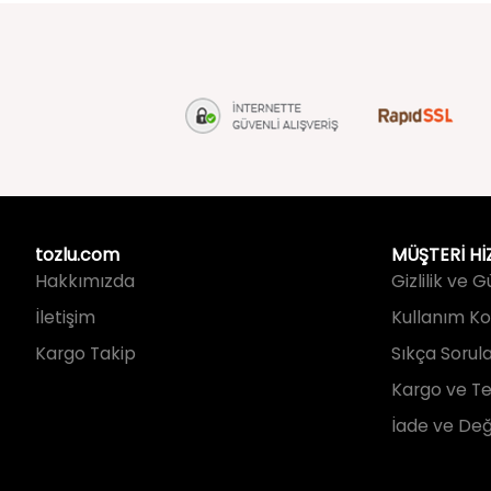
tozlu.com
MÜŞTERİ Hİ
Hakkımızda
Gizlilik ve 
İletişim
Kullanım Koş
Kargo Takip
Sıkça Sorul
Kargo ve Te
İade ve Değ