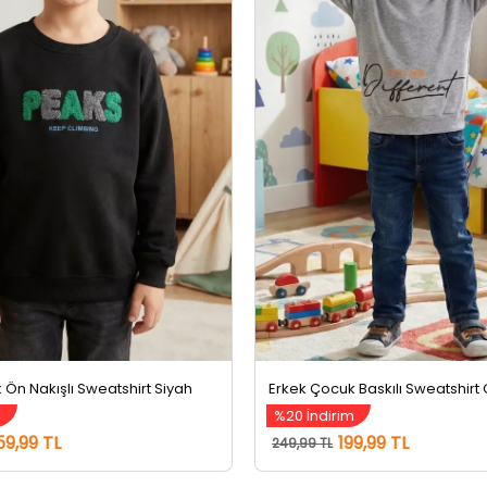
 Ön Nakışlı Sweatshirt Siyah
Erkek Çocuk Baskılı Sweatshirt 
%20 İndirim
59,99 TL
199,99 TL
249,99 TL