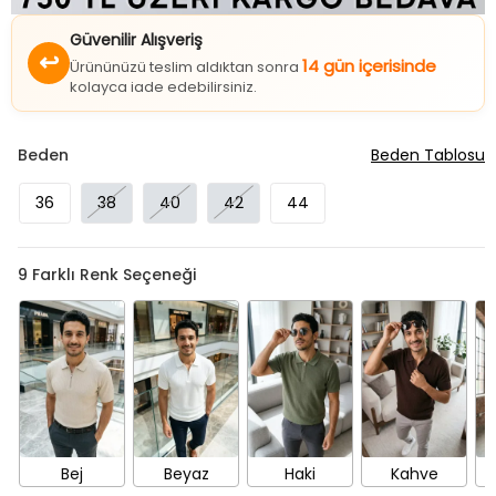
Güvenilir Alışveriş
↩
14 gün içerisinde
Ürününüzü teslim aldıktan sonra
kolayca iade edebilirsiniz.
Beden
Beden Tablosu
36
38
40
42
44
9
Farklı Renk Seçeneği
Bej
Beyaz
Haki
Kahve