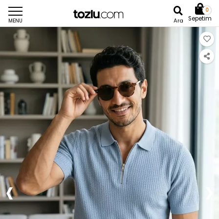
0
Sepetim
Ara
MENU