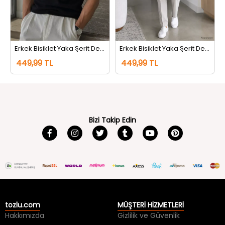
Erkek Bisiklet Yaka Şerit Detaylı Tişört Siyah
Erkek Bisiklet Yaka Şerit Detaylı Tişört Koyugri
449,99 TL
449,99 TL
Bizi Takip Edin
tozlu.com
MÜŞTERİ HİZMETLERİ
Hakkımızda
Gizlilik ve Güvenlik