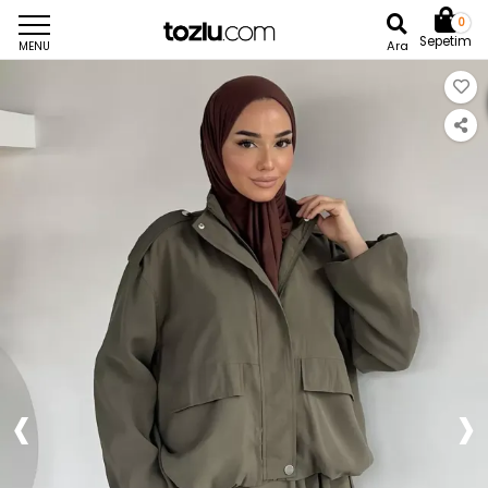
0
Sepetim
Ara
MENU