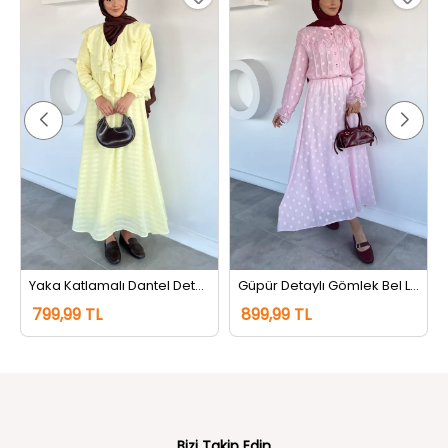
Yaka Katlamalı Dantel Detaylı Bluz Etek Tesettür İkili Takım Sarı
Güpür Detaylı Gömlek Bel Lastikli Etek Tesettür İkili Takım Pembe
799,99 TL
899,99 TL
Bizi Takip Edin