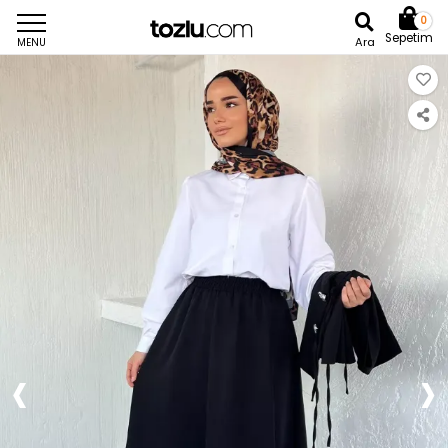
0
Sepetim
Ara
MENU