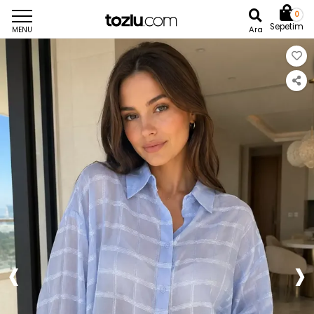
0
Sepetim
Ara
MENU