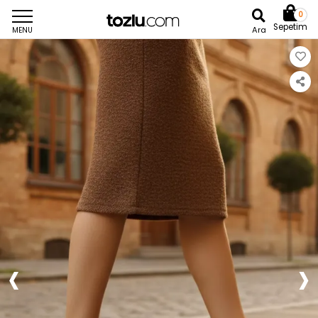
0
Sepetim
Ara
MENU