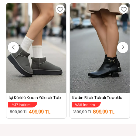
İçi Kürklü Kadın Yüksek Taban Bot Füme
Kadın Bilek Tokalı Topuklu Bot Siyah
%17 İndirim
%36 İndirim
499,99 TL
899,99 TL
599,99 TL
1399,99 TL