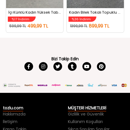
İçi Kürklü Kadın Yüksek Taban Bot Füme
Kadın Bilek Tokalı Topuklu Bot Siyah
%17 İndirim
%36 İndirim
499,99 TL
899,99 TL
599,99 TL
1399,99 TL
Bizi Takip Edin
tozlu.com
MÜŞTERİ HİZMETLERİ
Hakkımızda
Gizlilik ve Güvenlik
İletişim
Kullanım Koşulları
Kargo Takip
Sıkça Sorulan Sorular
Kargo ve Teslimat