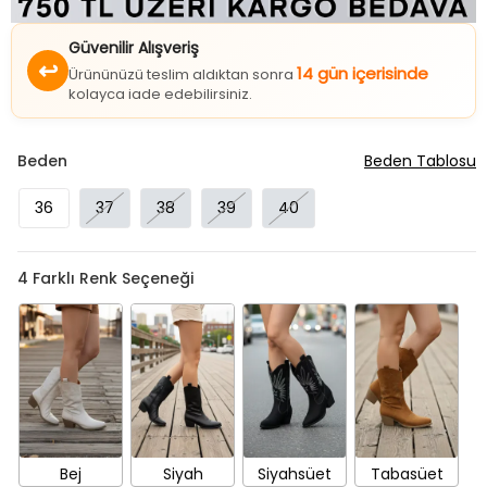
Güvenilir Alışveriş
↩
14 gün içerisinde
Ürününüzü teslim aldıktan sonra
kolayca iade edebilirsiniz.
Beden
Beden Tablosu
36
37
38
39
40
4
Farklı Renk Seçeneği
Bej
Siyah
Siyahsüet
Tabasüet