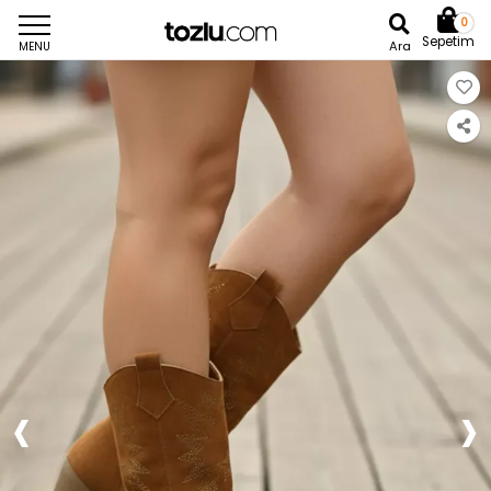
0
Sepetim
Ara
MENU