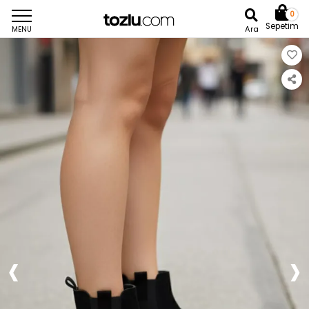
0
Sepetim
Ara
MENU