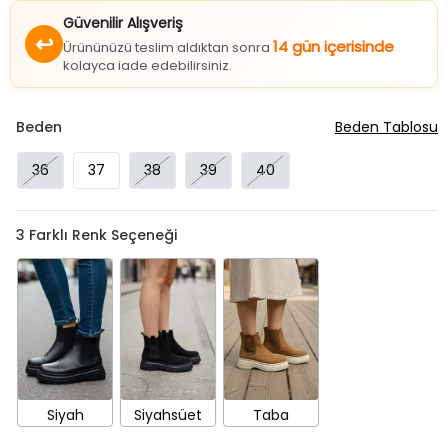
Güvenilir Alışveriş
↩
14 gün içerisinde
Ürününüzü teslim aldıktan sonra
kolayca iade edebilirsiniz.
Beden
Beden Tablosu
36
37
38
39
40
3
Farklı Renk Seçeneği
Siyah
Siyahsüet
Taba