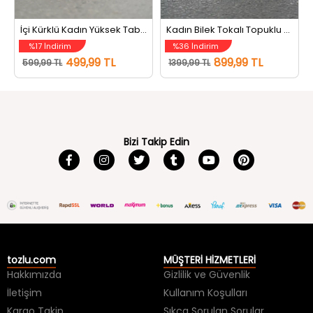
İçi Kürklü Kadın Yüksek Taban Bot Füme
Kadın Bilek Tokalı Topuklu Bot Siyah
%17 İndirim
%36 İndirim
499,99 TL
899,99 TL
599,99 TL
1399,99 TL
Bizi Takip Edin
tozlu.com
MÜŞTERİ HİZMETLERİ
Hakkımızda
Gizlilik ve Güvenlik
İletişim
Kullanım Koşulları
Kargo Takip
Sıkça Sorulan Sorular