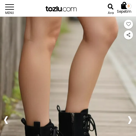
0
Sepetim
Ara
MENU