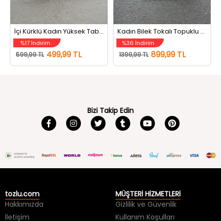
İçi Kürklü Kadın Yüksek Taban Bot Füme
Kadın Bilek Tokalı Topuklu Bot Siyah
%17 İndirim
%36 İndirim
499,99 TL
899,99 TL
599,99 TL
1399,99 TL
Bizi Takip Edin
tozlu.com
MÜŞTERİ HİZMETLERİ
Hakkımızda
Gizlilik ve Güvenlik
İletişim
Kullanım Koşulları