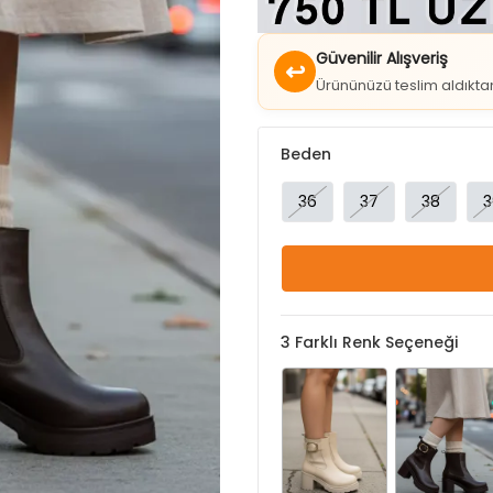
Güvenilir Alışveriş
↩
Ürününüzü teslim aldıkt
Beden
36
37
38
3
3
Farklı Renk Seçeneği
Bej
Kahve