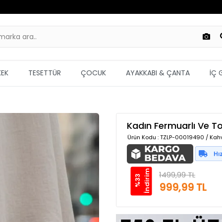
KEK
TESETTÜR
ÇOCUK
AYAKKABI & ÇANTA
İÇ 
Kadın Fermuarlı Ve To
Ürün Kodu
: TZLP-00019490 / Kahv
m
1499,99 TL
%
3
3
İ
n
d
i
r
i
999,99 TL