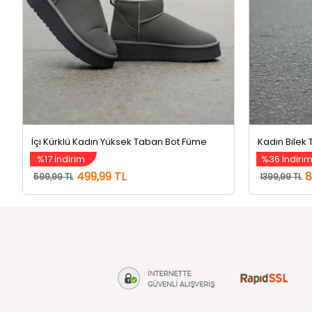
İçi Kürklü Kadın Yüksek Taban Bot Füme
Kadın Bilek 
%17 İndirim
%36 İndiri
499,99 TL
8
599,99 TL
1399,99 TL