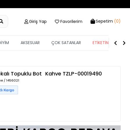
Sepetim
(0)
Giriş Yap
Favorilerim
GİYİM
AKSESUAR
ÇOK SATANLAR
ETİKETİN YARISI
kalı Topuklu Bot
Kahve
TZLP-00019490
e / 1456021