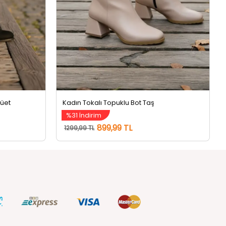
süet
Kadın Tokalı Topuklu Bot Taş
%31 İndirim
899,99 TL
1299,99 TL