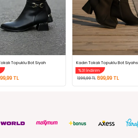
Tokalı Topuklu Bot Siyah
Kadın Tokalı Topuklu Bot Siyah
m
%31 İndirim
99,99 TL
899,99 TL
1299,99 TL