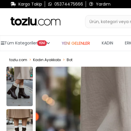
Kargo Takip
05374475666
Yardım
YENİ GELENLER
Tüm Kategoriler
KADIN
ER
YENİ
tozlu.com
Kadın Ayakkabı
Bot