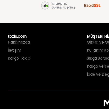
tozlu.com
MÜŞTERİ Hİ
Hakkımızda
Gizlilik ve 
İletişim
Kullanım Koş
Kargo Takip
Sıkça Sorul
Kargo ve Te
İade ve Değ