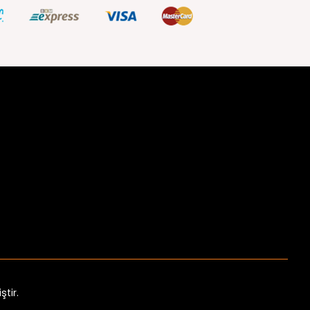
ştir.