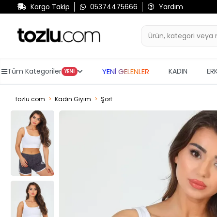
Kargo Takip
05374475666
Yardım
YENİ GELENLER
Tüm Kategoriler
KADIN
ER
YENİ
tozlu.com
Kadın Giyim
Şort