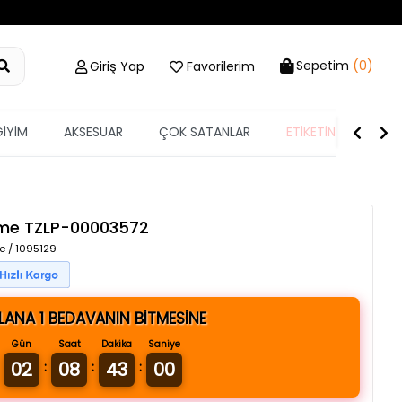
Sepetim
(0)
Giriş Yap
Favorilerim
GİYİM
AKSESUAR
ÇOK SATANLAR
ETİKETİN YARISI
me
TZLP-00003572
e / 1095129
ALANA 1 BEDAVANIN BİTMESİNE
Gün
Saat
Dakika
Saniye
02
08
42
59
:
:
: