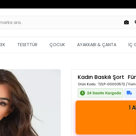
KEK
TESETTÜR
ÇOCUK
AYAKKABI & ÇANTA
İÇ 
Kadın Baskılı Şort
Fü
Ürün Kodu
: TZLP-00003572 / Füm
1 