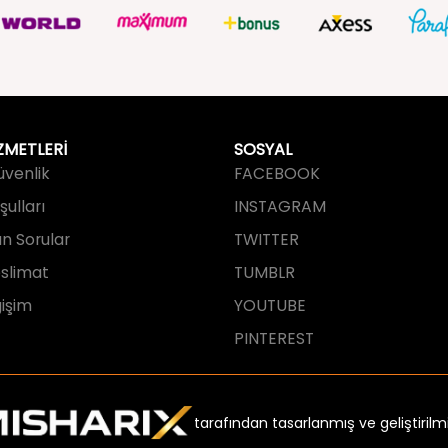
ZMETLERİ
SOSYAL
Güvenlik
FACEBOOK
ulları
INSTAGRAM
an Sorular
TWITTER
slimat
TUMBLR
işim
YOUTUBE
PINTEREST
tarafından tasarlanmış ve geliştirilmi