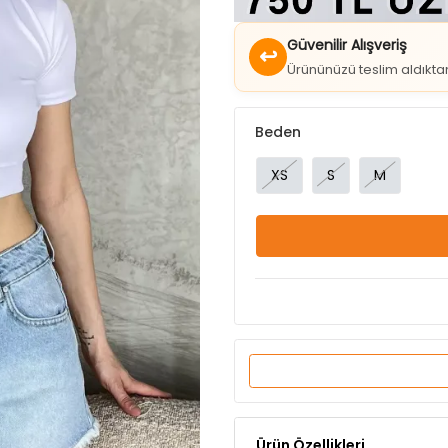
Güvenilir Alışveriş
↩
Ürününüzü teslim aldıkt
Beden
XS
S
M
Ürün Özellikleri