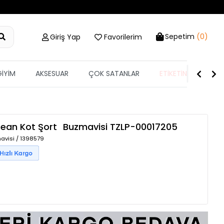
Sepetim
(0)
Giriş Yap
Favorilerim
GİYİM
AKSESUAR
ÇOK SATANLAR
ETİKETİN YARISI
Jean Kot Şort
Buzmavisi
TZLP-00017205
avisi / 1398579