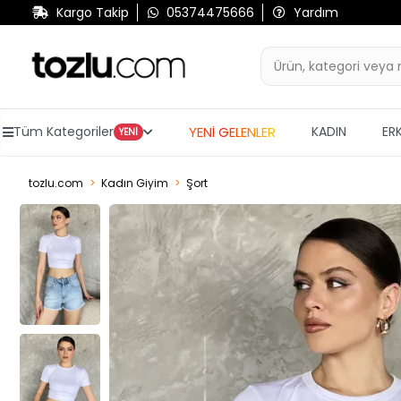
Kargo Takip
05374475666
Yardım
YENİ GELENLER
Tüm Kategoriler
KADIN
ER
YENİ
tozlu.com
Kadın Giyim
Şort