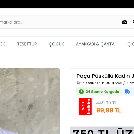
KEK
TESETTÜR
ÇOCUK
AYAKKABI & ÇANTA
İÇ 
Paça Püsküllü Kadın 
Ürün Kodu
: TZLP-00017205 / Buzm
m
449,99 TL
%
7
8
İ
n
d
i
r
i
99,99 TL