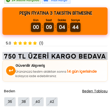
PEŞİN FİYATINA 3 TAKSİTİN BİTMESİNE
Gün
Saat
Dakika
Saniye
00
09
04
43
:
:
:
5.0
(1)
Güvenilir Alışveriş
↩
14 gün içerisinde
Ürününüzü teslim aldıktan sonra
kolayca iade edebilirsiniz.
Beden
Beden Tablosu
36
38
40
42
3
Farklı Renk Seçeneği