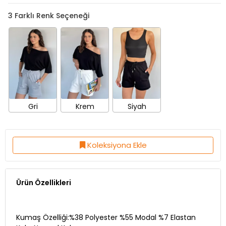
Gri
Krem
Siyah
Koleksiyona Ekle
Ürün Özellikleri
Kumaş Özelliği:%38 Polyester %55 Modal %7 Elastan
Kalıp:Normal Kalıp
Astar:Yok