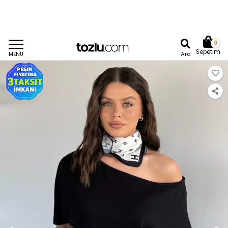
0
Sepetim
Ara
MENU