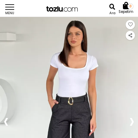
0
Sepetim
Ara
MENU