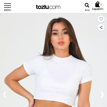
0
Sepetim
Ara
MENU