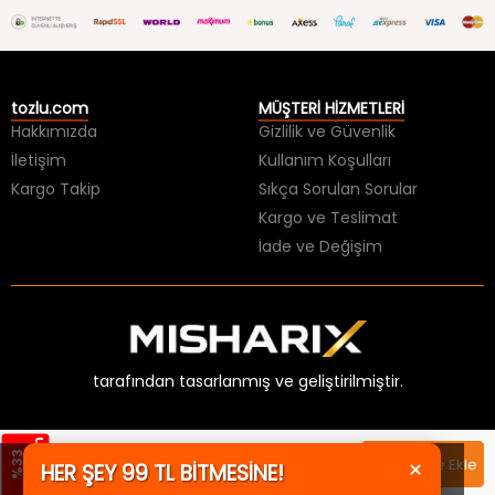
tozlu.com
MÜŞTERİ HİZMETLERİ
Hakkımızda
Gizlilik ve Güvenlik
İletişim
Kullanım Koşulları
Kargo Takip
Sıkça Sorulan Sorular
Kargo ve Teslimat
İade ve Değişim
tarafından tasarlanmış ve geliştirilmiştir.
×
HER ŞEY 99 TL BİTMESİNE!
m
%
3
3
İ
n
d
i
r
i
749,99 TL
Sepete Ekle
KAÇIRMA!
499,99 TL