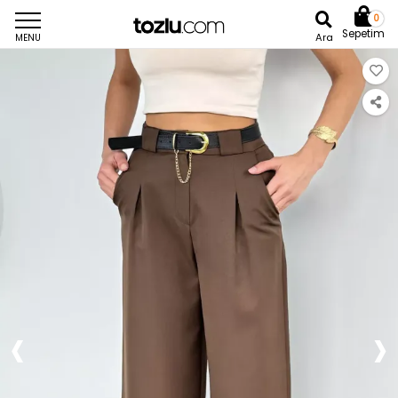
0
Sepetim
Ara
MENU