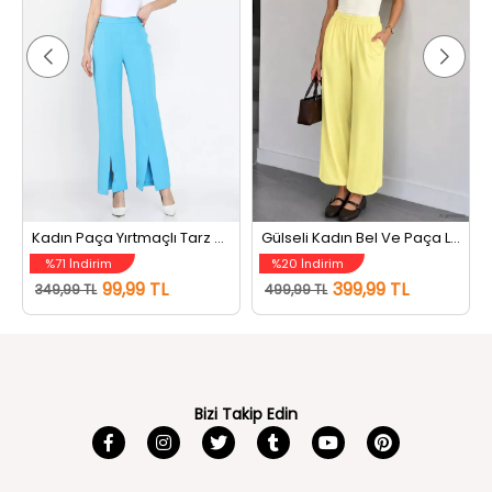
Kadın Paça Yırtmaçlı Tarz Pantolon Mavi
Gülseli Kadın Bel Ve Paça Lastikli Şalvar Model Pantolon Sarı
%71 İndirim
%20 İndirim
99,99 TL
399,99 TL
349,99 TL
499,99 TL
Bizi Takip Edin