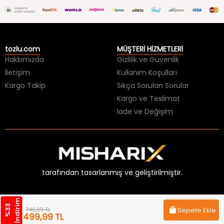
tozlu.com
MÜŞTERİ HİZMETLERİ
Hakkımızda
Gizlilik ve Güvenlik
İletişim
Kullanım Koşulları
Kargo Takip
Sıkça Sorulan Sorular
Kargo ve Teslimat
İade ve Değişim
tarafından tasarlanmış ve geliştirilmiştir.
m
%
3
3
İ
n
d
i
r
i
749,99 TL
Sepete Ekle
499,99 TL