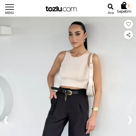
0
Sepetim
Ara
MENU