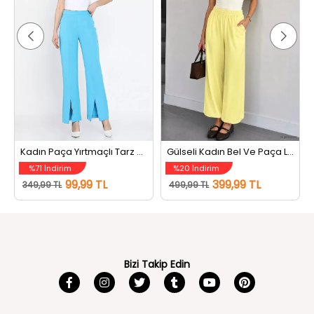
Kadın Paça Yırtmaçlı Tarz Pantolon Mavi
Gülseli Kadın Bel Ve Paça Lastikli Şalvar Model Pantolon Sarı
%71 İndirim
%20 İndirim
99,99 TL
399,99 TL
349,99 TL
499,99 TL
Bizi Takip Edin