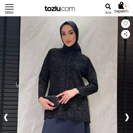
0
Sepetim
Ara
MENU