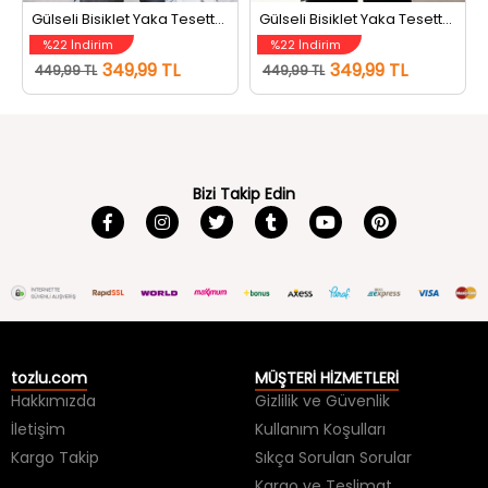
Gülseli Bisiklet Yaka Tesettür Triko Tunik İndigo
Gülseli Bisiklet Yaka Tesettür Triko Tunik Gri
%22 İndirim
%22 İndirim
349,99 TL
349,99 TL
449,99 TL
449,99 TL
Bizi Takip Edin
tozlu.com
MÜŞTERİ HİZMETLERİ
Hakkımızda
Gizlilik ve Güvenlik
İletişim
Kullanım Koşulları
Kargo Takip
Sıkça Sorulan Sorular
Kargo ve Teslimat