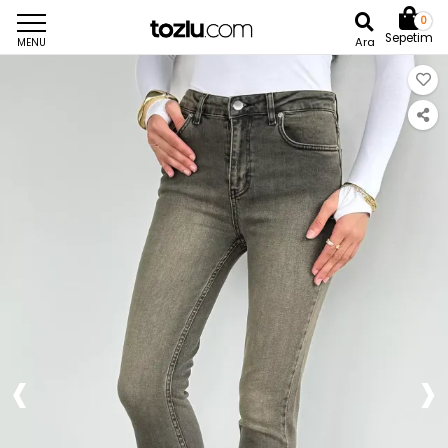
0
Sepetim
Ara
MENU