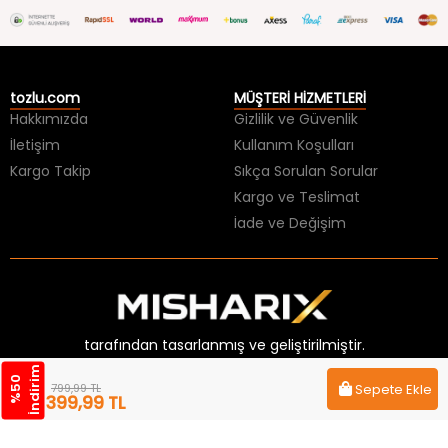
tozlu.com
MÜŞTERİ HİZMETLERİ
Hakkımızda
Gizlilik ve Güvenlik
İletişim
Kullanım Koşulları
Kargo Takip
Sıkça Sorulan Sorular
Kargo ve Teslimat
İade ve Değişim
tarafından tasarlanmış ve geliştirilmiştir.
m
%
5
0
İ
n
d
i
r
i
799,99 TL
Sepete Ekle
399,99 TL