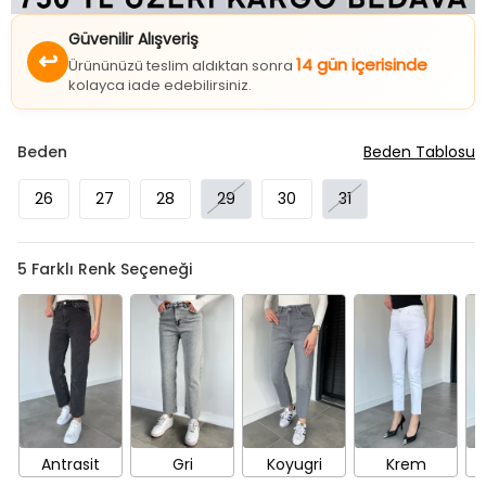
Güvenilir Alışveriş
↩
14 gün içerisinde
Ürününüzü teslim aldıktan sonra
kolayca iade edebilirsiniz.
Beden
Beden Tablosu
26
27
28
29
30
31
5
Farklı Renk Seçeneği
Antrasit
Gri
Koyugri
Krem