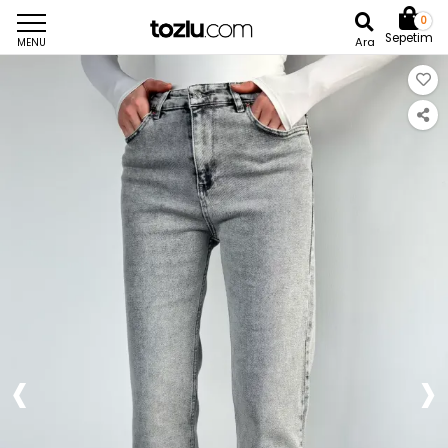
0
Sepetim
Ara
MENU