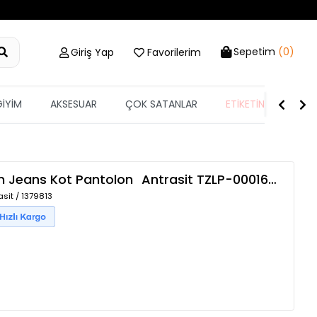
Sepetim
(0)
Giriş Yap
Favorilerim
GİYİM
AKSESUAR
ÇOK SATANLAR
ETİKETİN YARISI
m Jeans Kot Pantolon
Antrasit
TZLP-00016593
sit / 1379813