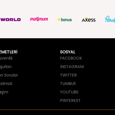
ZMETLERİ
SOSYAL
Güvenlik
FACEBOOK
ulları
INSTAGRAM
an Sorular
TWITTER
slimat
TUMBLR
işim
YOUTUBE
PINTEREST
tarafından tasarlanmış ve geliştirilmi