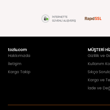
tozlu.com
MÜŞTERİ Hİ
Hakkımızda
Gizlilik ve 
İletişim
Kullanım Koş
Kargo Takip
Sıkça Sorul
Kargo ve Te
İade ve Değ