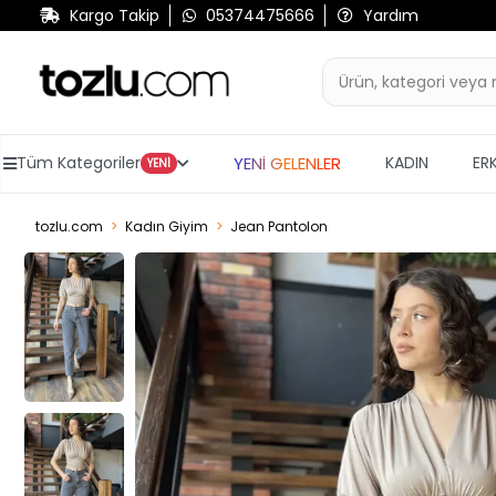
Kargo Takip
05374475666
Yardım
YENİ GELENLER
Tüm Kategoriler
KADIN
ER
YENİ
tozlu.com
Kadın Giyim
Jean Pantolon