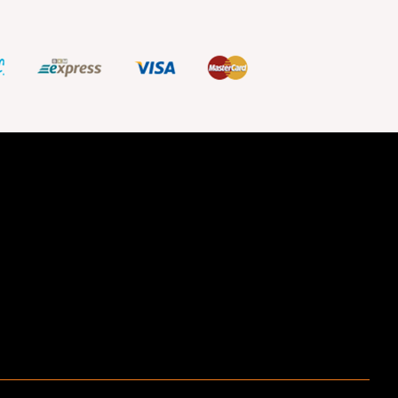
ştir.