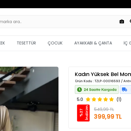
KEK
TESETTÜR
ÇOCUK
AYAKKABI & ÇANTA
İÇ 
Kadın Yüksek Bel Mo
Ürün Kodu
: TZLP-00016593 / Antra
5.0
(1)
m
549,99 TL
%
2
7
İ
n
d
i
r
i
399,99 TL