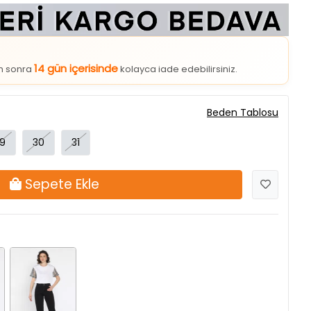
14 gün içerisinde
an sonra
kolayca iade edebilirsiniz.
Beden Tablosu
9
30
31
Sepete Ekle