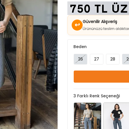
Güvenilir Alışveriş
↩
Ürününüzü teslim aldıkt
Beden
26
27
28
2
3
Farklı Renk Seçeneği