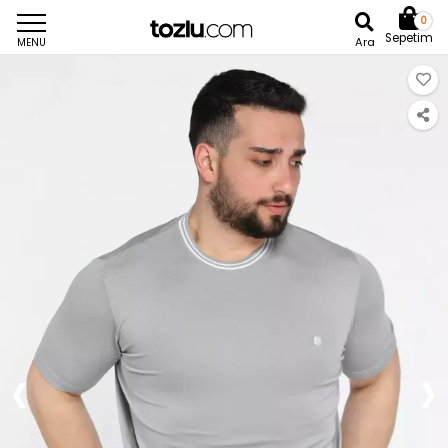
0
Sepetim
Ara
MENU