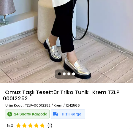
Omuz Taşlı Tesettür Triko Tunik
Krem
TZLP-
00012252
Ürün Kodu
: TZLP-00012252 / Krem / 1242566
5.0
(1)