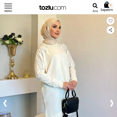
0
Sepetim
Ara
MENU