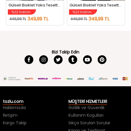
%22 İndirim
%22 İndirim
349,99 TL
349,99 TL
449,99 TL
449,99 TL
Bizi Takip Edin
tozlu.com
MÜŞTERİ HİZMETLERİ
Hakkımızda
Gizlilik ve Güvenlik
İletişim
Kullanım Koşulları
Kargo Takip
Sıkça Sorulan Sorular
Kargo ve Teslimat
İade ve Değişim