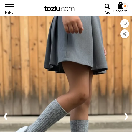
0
Sepetim
Ara
MENU