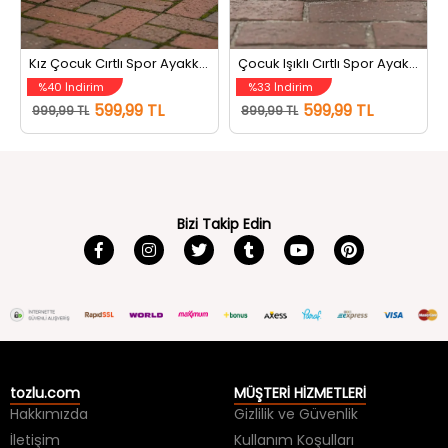
Kız Çocuk Cırtlı Spor Ayakkabı Beyazlila
Çocuk Işıklı Cırtlı Spor Ayakkabı Siyahbeyaz
%40 İndirim
%33 İndirim
599,99 TL
599,99 TL
999,99 TL
899,99 TL
Bizi Takip Edin
tozlu.com
MÜŞTERİ HİZMETLERİ
Hakkımızda
Gizlilik ve Güvenlik
İletişim
Kullanım Koşulları