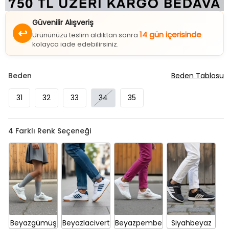
Güvenilir Alışveriş
↩
14 gün içerisinde
Ürününüzü teslim aldıktan sonra
kolayca iade edebilirsiniz.
Beden
Beden Tablosu
31
32
33
34
35
4
Farklı Renk Seçeneği
Beyazgümüş
Beyazlacivert
Beyazpembe
Siyahbeyaz