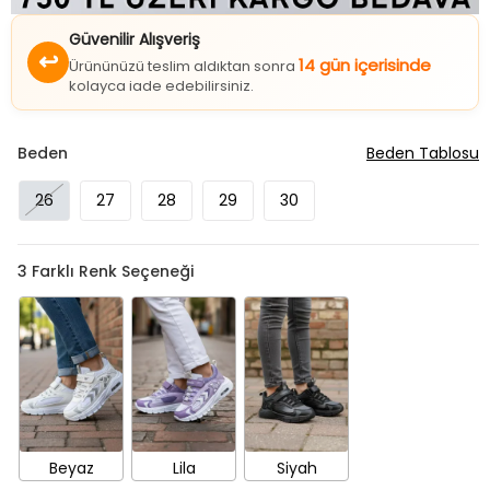
Güvenilir Alışveriş
↩
14 gün içerisinde
Ürününüzü teslim aldıktan sonra
kolayca iade edebilirsiniz.
Beden
Beden Tablosu
26
27
28
29
30
3
Farklı Renk Seçeneği
Beyaz
Lila
Siyah