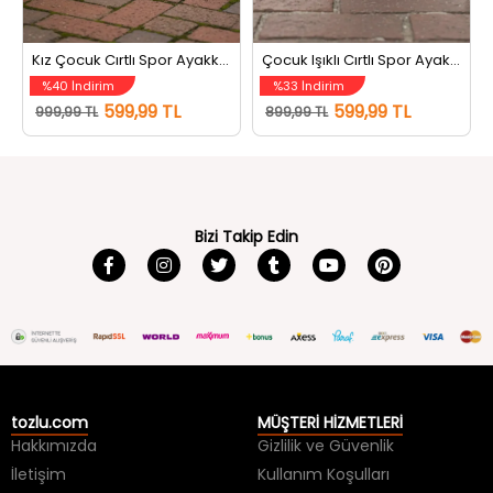
Kız Çocuk Cırtlı Spor Ayakkabı Beyazlila
Çocuk Işıklı Cırtlı Spor Ayakkabı Siyahbeyaz
%40 İndirim
%33 İndirim
599,99 TL
599,99 TL
999,99 TL
899,99 TL
Bizi Takip Edin
tozlu.com
MÜŞTERİ HİZMETLERİ
Hakkımızda
Gizlilik ve Güvenlik
İletişim
Kullanım Koşulları
Kargo Takip
Sıkça Sorulan Sorular