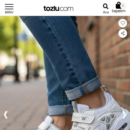
0
Sepetim
Ara
MENU