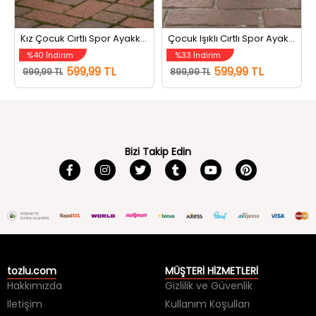
Kız Çocuk Cırtlı Spor Ayakkabı Beyazlila
Çocuk Işıklı Cırtlı Spor Ayakkabı Siyahbeyaz
%40 İndirim
%33 İndirim
599,99 TL
599,99 TL
999,99 TL
899,99 TL
Bizi Takip Edin
tozlu.com
MÜŞTERİ HİZMETLERİ
Hakkımızda
Gizlilik ve Güvenlik
İletişim
Kullanım Koşulları
Kargo Takip
Sıkça Sorulan Sorular