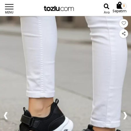
0
Sepetim
Ara
MENU