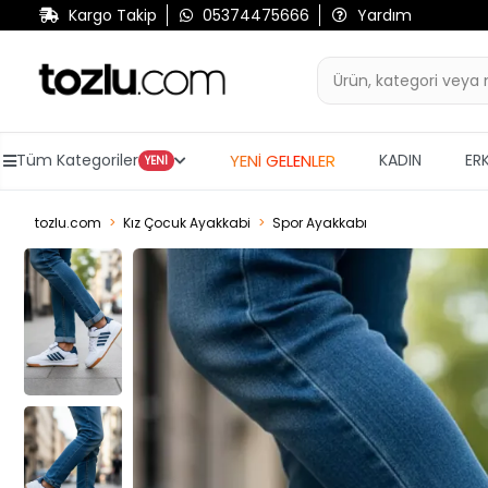
Kargo Takip
05374475666
Yardım
YENİ GELENLER
Tüm Kategoriler
KADIN
ER
YENİ
tozlu.com
Kız Çocuk Ayakkabi
Spor Ayakkabı