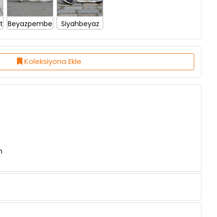
t
Beyazpembe
Siyahbeyaz
Koleksiyona Ekle
n