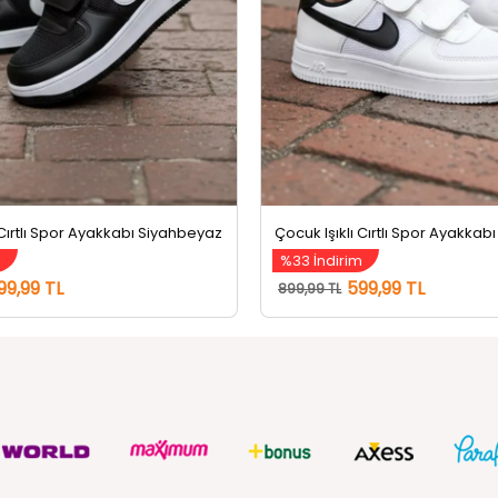
 Cırtlı Spor Ayakkabı Siyahbeyaz
Çocuk Işıklı Cırtlı Spor Ayakkab
m
%33 İndirim
99,99 TL
599,99 TL
899,99 TL