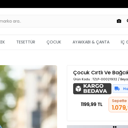
KEK
TESETTÜR
ÇOCUK
AYAKKABI & ÇANTA
İÇ 
Çocuk Cırtlı Ve Bağcı
Ürün Kodu
: TZLP-00021932 / Beyaz
Sepette
1199,99 TL
1.079