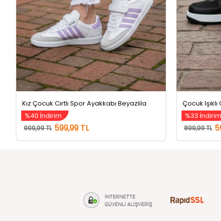
Kız Çocuk Cırtlı Spor Ayakkabı Beyazlila
Çocuk Işıklı
%40 İndirim
%33 İndiri
599,99 TL
5
999,99 TL
899,99 TL