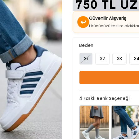
Güvenilir Alışveriş
↩
Ürününüzü teslim aldıkt
Beden
31
32
33
3
4
Farklı Renk Seçeneği