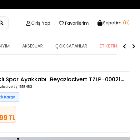
Sepetim
(0)
Giriş Yap
Favorilerim
GİYİM
AKSESUAR
ÇOK SATANLAR
ETİKETİN YARISI
klı Spor Ayakkabı
Beyazlacivert
TZLP-00021932
lacivert / 1518453
,99 TL