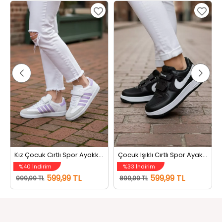
Kız Çocuk Cırtlı Spor Ayakkabı Beyazlila
Çocuk Işıklı Cırtlı Spor Ayakkabı Siyahbeyaz
%40 İndirim
%33 İndirim
599,99 TL
599,99 TL
999,99 TL
899,99 TL
Bizi Takip Edin