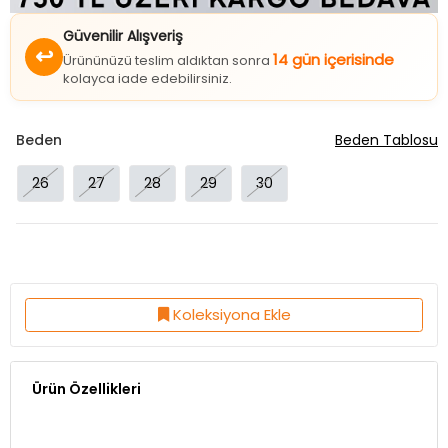
Güvenilir Alışveriş
↩
14 gün içerisinde
Ürününüzü teslim aldıktan sonra
kolayca iade edebilirsiniz.
Beden
Beden Tablosu
26
27
28
29
30
Koleksiyona Ekle
Ürün Özellikleri
Topuk Boyu:2,5 Cm
Taban Yükseklik:2 Cm