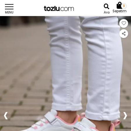
0
Sepetim
Ara
MENU