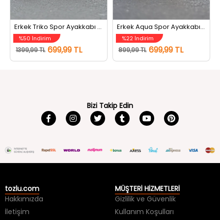
Erkek Triko Spor Ayakkabı Siyah
Erkek Aqua Spor Ayakkabı Füme
%50 İndirim
%22 İndirim
699,99 TL
699,99 TL
1399,99 TL
899,99 TL
Bizi Takip Edin
tozlu.com
MÜŞTERİ HİZMETLERİ
Hakkımızda
Gizlilik ve Güvenlik
İletişim
Kullanım Koşulları
Kargo Takip
Sıkça Sorulan Sorular