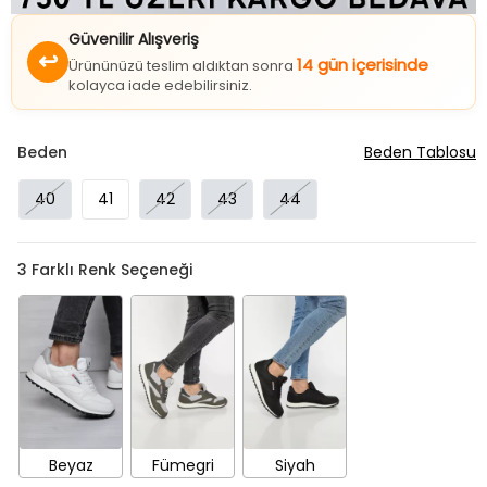
Güvenilir Alışveriş
↩
14 gün içerisinde
Ürününüzü teslim aldıktan sonra
kolayca iade edebilirsiniz.
Beden
Beden Tablosu
40
41
42
43
44
3
Farklı Renk Seçeneği
Beyaz
Fümegri
Siyah