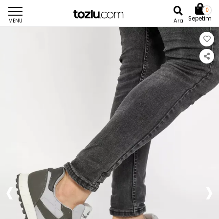
0
Sepetim
Ara
MENU