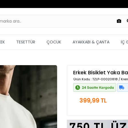
KEK
TESETTÜR
ÇOCUK
AYAKKABI & ÇANTA
İÇ 
Erkek Bisiklet Yaka B
Ürün Kodu
: TZLP-00020818 / Kre
399,99 TL
Güvenilir Alışveriş