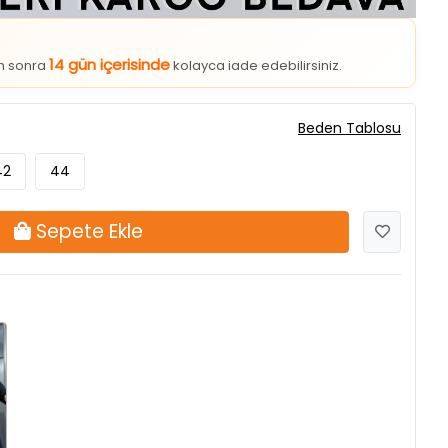
14 gün içerisinde
an sonra
kolayca iade edebilirsiniz.
Beden Tablosu
42
44
Sepete Ekle