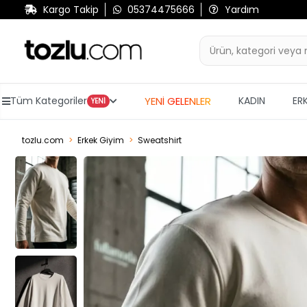
Kargo Takip
05374475666
Yardım
YENİ GELENLER
Tüm Kategoriler
KADIN
ER
YENİ
tozlu.com
Erkek Giyim
Sweatshirt