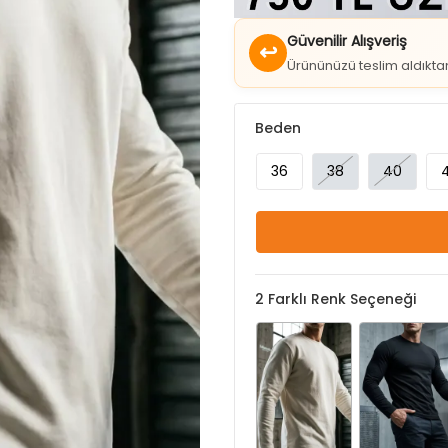
↩
Ürününüzü teslim aldıkt
Beden
36
38
40
2
Farklı Renk Seçeneği
Krem
Siyah