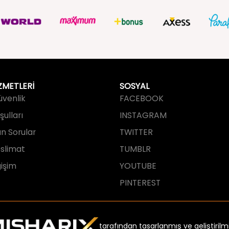
ZMETLERİ
SOSYAL
Güvenlik
FACEBOOK
ulları
INSTAGRAM
an Sorular
TWITTER
slimat
TUMBLR
işim
YOUTUBE
PINTEREST
tarafından tasarlanmış ve geliştirilmi