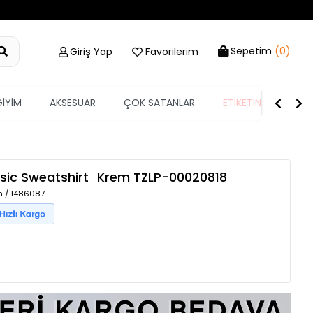
Sepetim
(0)
Giriş Yap
Favorilerim
GİYİM
AKSESUAR
ÇOK SATANLAR
ETİKETİN YARISI
asic Sweatshirt
Krem
TZLP-00020818
m / 1486087