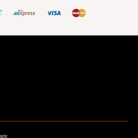
ştir.