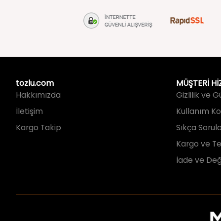
tozlu.com
MÜŞTERİ Hİ
Hakkımızda
Gizlilik ve 
İletişim
Kullanım Koş
Kargo Takip
Sıkça Sorul
Kargo ve Te
İade ve Değ