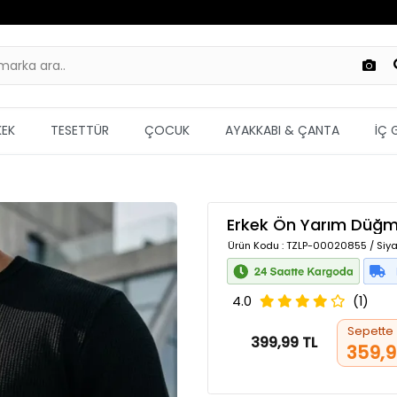
KEK
TESETTÜR
ÇOCUK
AYAKKABI & ÇANTA
İÇ 
Erkek Ön Yarım Düğme
Ürün Kodu
: TZLP-00020855 / Siy
4.0
(1)
Sepette
399,99 TL
359,9