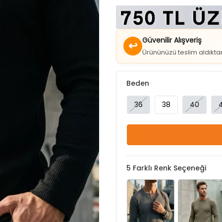
Güvenilir Alışveriş
↩
Ürününüzü teslim aldıkt
Beden
36
38
40
5
Farklı Renk Seçeneği