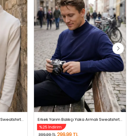
Erkek Yarım Balıkçı Yaka Armalı Sweatshirt Krem
Erkek Yarım Balıkçı Yaka Armalı Sweatshirt Lacivert
%25 İndirim
299,99 TL
399,99 TL