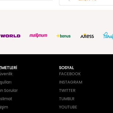
ZMETLERİ
SOSYAL
Güvenlik
FACEBOOK
ulları
INSTAGRAM
an Sorular
TWITTER
slimat
TUMBLR
işim
YOUTUBE
PINTEREST