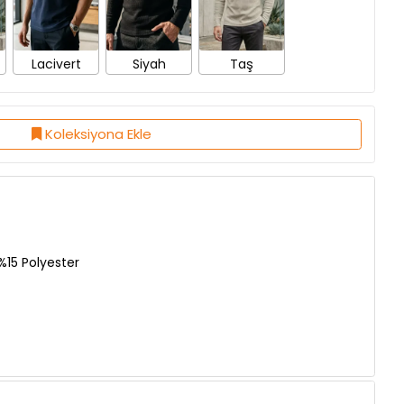
Lacivert
Siyah
Taş
Koleksiyona Ekle
15 Polyester