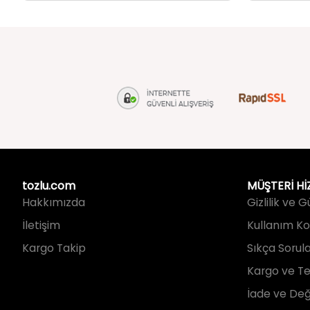
tozlu.com
MÜŞTERİ Hİ
Hakkımızda
Gizlilik ve 
İletişim
Kullanım Koş
Kargo Takip
Sıkça Sorul
Kargo ve Te
İade ve Değ