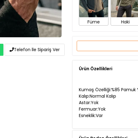
Füme
Haki
Telefon İle Sipariş Ver
Ürün Özellikleri
Kumaş Özelliği:%85 Pamuk %
Kalıp:Normal Kalıp
Astar:Yok
Fermuar:Yok
Esneklik:Var
Ürün Beden Özellikleri