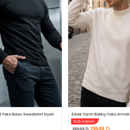
et Yaka Basic Sweatshirt Siyah
%25 İndirim
299,99 TL
399,99 TL