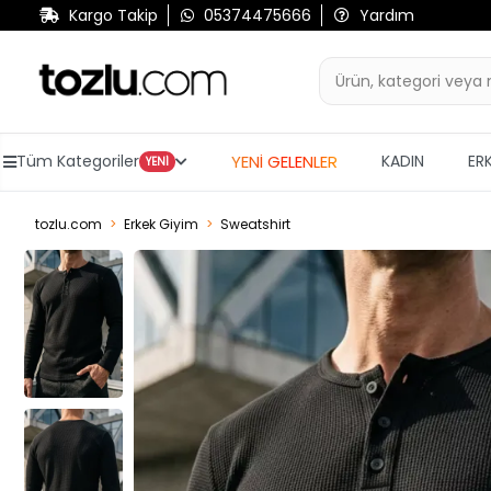
Kargo Takip
05374475666
Yardım
YENİ GELENLER
Tüm Kategoriler
KADIN
ER
YENİ
tozlu.com
Erkek Giyim
Sweatshirt