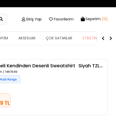
Sepetim
(0)
Giriş Yap
Favorilerim
GİYİM
AKSESUAR
ÇOK SATANLAR
ETİKETİN YARISI
li Kendinden Desenli Sweatshirt
Siyah
TZLP-00020855
ah / 1487649
9 TL