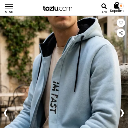
0
Sepetim
Ara
MENU