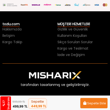
tozlu.com
MÜŞTERİ HİZMETLERİ
Hakkımızda
Gizlilik ve Güvenlik
İletişim
Kullanım Koşulları
Kargo Takip
Sıkça Sorulan Sorular
Kargo ve Teslimat
İade ve Değişim
tarafından tasarlanmış ve geliştirilmiştir.
m
Sepette
599,99 TL
%
1
7
İ
n
d
i
r
i
Sepete Ekle
449,99 TL
499,99 TL