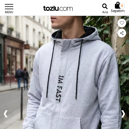
0
Sepetim
Ara
MENU