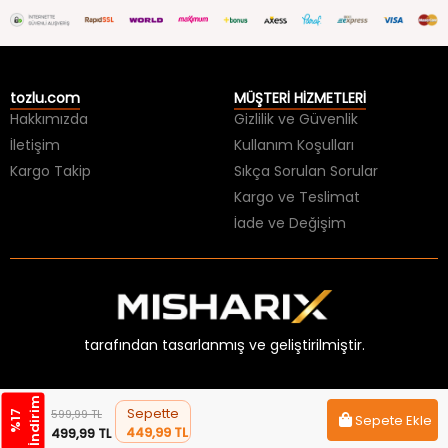
tozlu.com
MÜŞTERİ HİZMETLERİ
Hakkımızda
Gizlilik ve Güvenlik
İletişim
Kullanım Koşulları
Kargo Takip
Sıkça Sorulan Sorular
Kargo ve Teslimat
İade ve Değişim
tarafından tasarlanmış ve geliştirilmiştir.
m
Sepette
599,99 TL
%
1
7
İ
n
d
i
r
i
Sepete Ekle
449,99 TL
499,99 TL