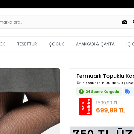
KEK
TESETTÜR
ÇOCUK
AYAKKABI & ÇANTA
İÇ 
Fermuarlı Topuklu Ka
Ürün Kodu
: TZLP-00018679 / Siya
m
1599,99 TL
%
5
6
İ
n
d
i
r
i
699,99 TL
Güvenilir Alışveriş