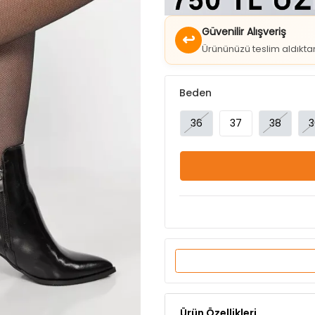
↩
Ürününüzü teslim aldıkt
Beden
36
37
38
3
Ürün Özellikleri