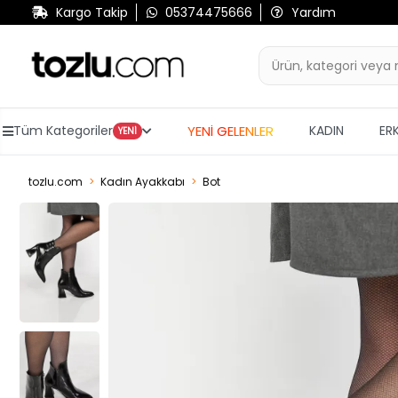
Kargo Takip
05374475666
Yardım
YENİ GELENLER
Tüm Kategoriler
KADIN
ER
YENİ
tozlu.com
Kadın Ayakkabı
Bot