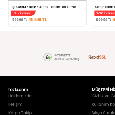
%17 İndirim
%36 İndiri
499,99 TL
8
599,99 TL
1399,99 TL
tozlu.com
MÜŞTERİ Hİ
Hakkımızda
Gizlilik ve 
İletişim
Kullanım Koş
Kargo Takip
Sıkça Sorul
Kargo ve Te