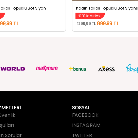
m
%31 İndirim
99,99 TL
899,99 TL
1299,99 TL
ZMETLERİ
SOSYAL
Güvenlik
FACEBOOK
ulları
INSTAGRAM
an Sorular
TWITTER
slimat
TUMBLR