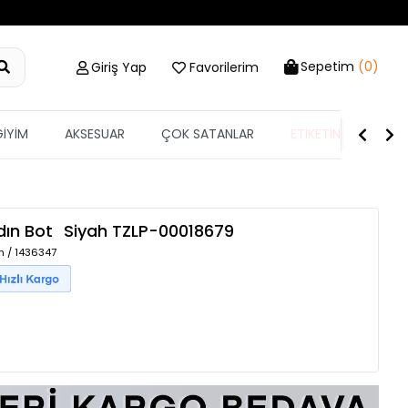
Sepetim
(0)
Giriş Yap
Favorilerim
GİYİM
AKSESUAR
ÇOK SATANLAR
ETİKETİN YARISI
dın Bot
Siyah
TZLP-00018679
h / 1436347