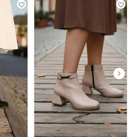
süet
Kadın Tokalı Topuklu Bot Taş