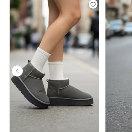
İçi Kürklü Kadın Yüksek Taban Bot Füme
Kadın Bilek 