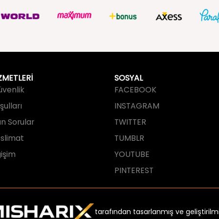
ZMETLERİ
SOSYAL
Güvenlik
FACEBOOK
ulları
INSTAGRAM
an Sorular
TWITTER
slimat
TUMBLR
işim
YOUTUBE
PINTEREST
tarafından tasarlanmış ve geliştirilmi