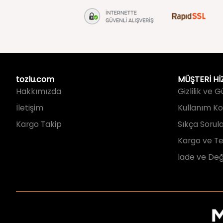
tozlu.com
MÜŞTERİ Hİ
Hakkımızda
Gizlilik ve 
İletişim
Kullanım Koş
Kargo Takip
Sıkça Sorul
Kargo ve Te
İade ve Değ