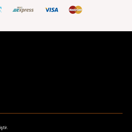
ştir.