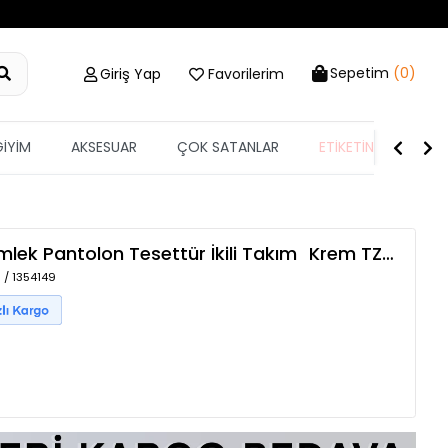
Sepetim
(0)
Giriş Yap
Favorilerim
GİYİM
AKSESUAR
ÇOK SATANLAR
ETİKETİN YARISI
ömlek Pantolon Tesettür İkili Takım
Krem
TZLP-00016190
 / 1354149