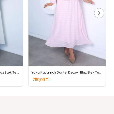
Yaka Katlamalı Dantel Detaylı Bluz Etek Tesettür İkili Takım Taş
Yaka Katlamalı Dantel Detaylı Bluz Etek Tesettür İkili Takım Pembe
799,99 TL