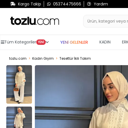
Kargo Takip
05374475666
Yardım
YENİ GELENLER
Tüm Kategoriler
KADIN
ER
YENİ
tozlu.com
Kadın Giyim
Tesettür İkili Takım