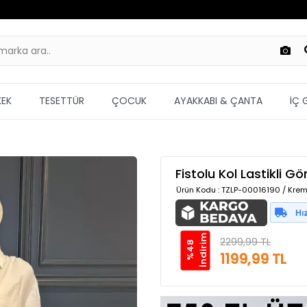
KEK
TESETTÜR
ÇOCUK
AYAKKABI & ÇANTA
İÇ 
Fistolu Kol Lastikli G
Ürün Kodu
: TZLP-00016190 / Krem
m
2299,99 TL
%
4
8
İ
n
d
i
r
i
1199,99 TL