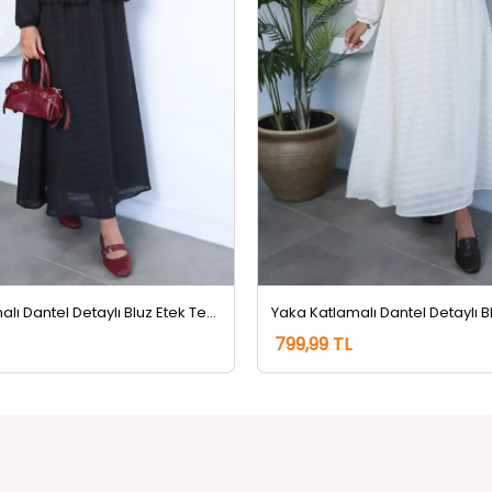
Yaka Katlamalı Dantel Detaylı Bluz Etek Tesettür İkili Takım Siyah
799,99 TL