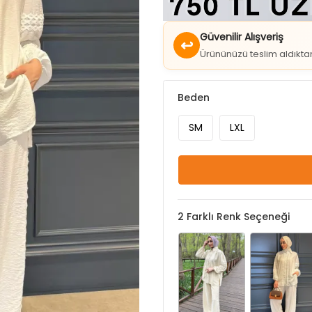
Güvenilir Alışveriş
↩
Ürününüzü teslim aldıkt
Beden
SM
LXL
2
Farklı Renk Seçeneği
Bej
Krem