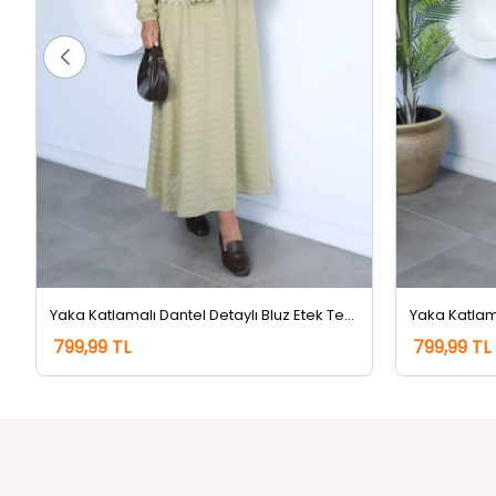
Yaka Katlamalı Dantel Detaylı Bluz Etek Tesettür İkili Takım Haki
799,99 TL
799,99 TL