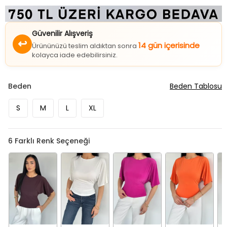
Güvenilir Alışveriş
↩
14 gün içerisinde
Ürününüzü teslim aldıktan sonra
kolayca iade edebilirsiniz.
Beden
Beden Tablosu
S
M
L
XL
6
Farklı Renk Seçeneği
Kahve
Krem
Mürdüm
Orange