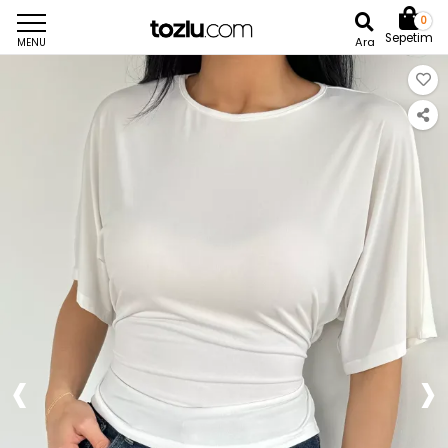
0
Sepetim
Ara
MENU