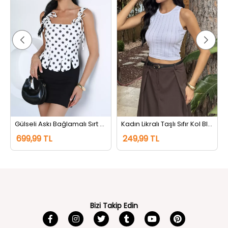
Gülseli Askı Bağlamalı Sırt Fermuarlı Puantiyeli Bluz Kremsiyahlı
Kadın Likralı Taşlı Sıfır Kol Bluz Beyaz
699,99 TL
249,99 TL
Bizi Takip Edin