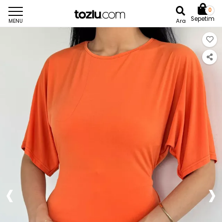
0
Sepetim
Ara
MENU