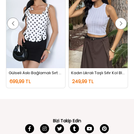
Gülseli Askı Bağlamalı Sırt Fermuarlı Puantiyeli Bluz Kremsiyahlı
Kadın Likralı Taşlı Sıfır Kol Bluz Beyaz
699,99 TL
249,99 TL
Bizi Takip Edin