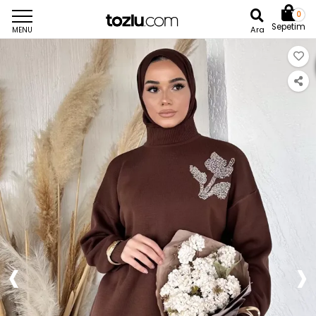
0
Sepetim
Ara
MENU